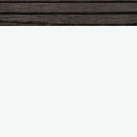
Franck BEAU – 06 74 27 08
46
Formateur en Tuina,
thérapeute en médecine
chinoise – 16100 St Brice