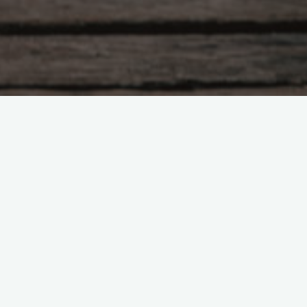
Laisser un commentaire
RENCONTR’HAPPY les 19
025
 2025
changer avec les étudiants de la promotion
BEAU, praticien de médecine traditionnelle