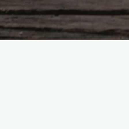
Uncategorized
Rentrée 2025-2026 report
janvier 2026
franckbeau
octobre 12, 2025
La rentrée se fera du 10 au 12 janvier 2026
initialement prévu.