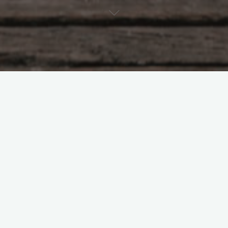
Laisser un commentaire
Uncategorized
ée au mois de
SALON LES 
et 20 avril 2
franckbeau
avril 15,
, comme le séminaire 4
Venez nombreux pour é
2024-2025 et Franck 